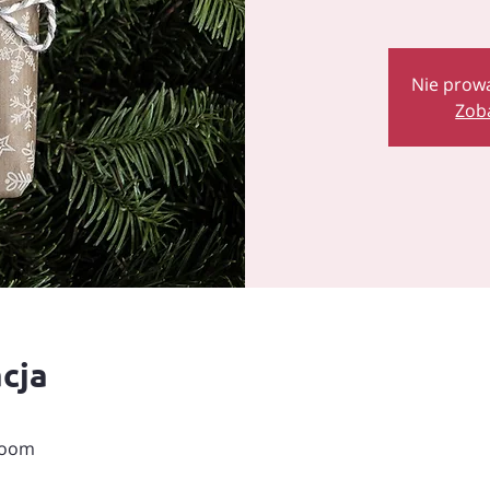
Nie prow
Zob
acja
Zoom