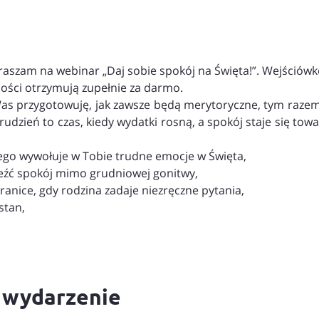
u
praszam na webinar „Daj sobie spokój na Święta!”. Wejściówk
ości otrzymują zupełnie za darmo.
 Was przygotowuję, jak zawsze będą merytoryczne, tym raze
rudzień to czas, kiedy wydatki rosną, a spokój staje się to
zego wywołuje w Tobie trudne emocje w Święta,
leźć spokój mimo grudniowej gonitwy,
ranice, gdy rodzina zadaje niezręczne pytania,
stan,
o wydarzenie