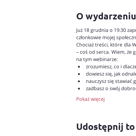
O wydarzeni
Już 18 grudnia o 19:30 za
członkowie mojej społeczn
Chociaż treści, które dla
– coś od serca. Wiem, że g
na tym webinarze:
zrozumiesz, co i dlac
dowiesz się, jak odna
nauczysz się stawiać g
zadbasz o swój dobro
Pokaż więcej
Udostępnij t