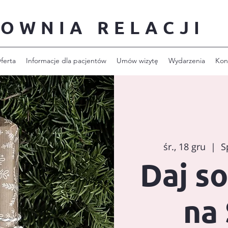
OWNIA RELACJI
ferta
Informacje dla pacjentów
Umów wizytę
Wydarzenia
Kon
śr., 18 gru
  |  
S
Daj so
na 