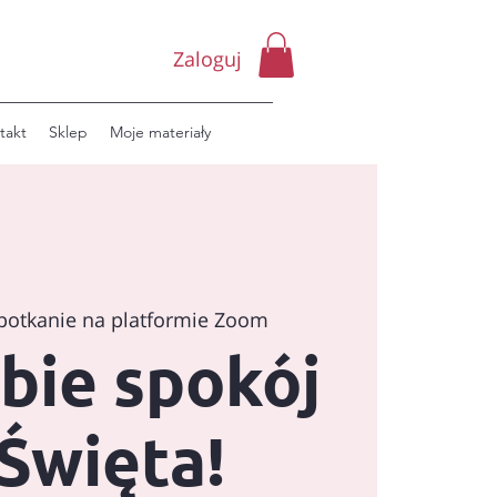
Zaloguj
takt
Sklep
Moje materiały
potkanie na platformie Zoom
bie spokój
Święta!